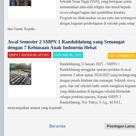
Sekolah Sisan Ngaji (SSN), yang bertujuan untuk
menanamkan nilai-nilai religius dan moral kepada
siswa sebagai bagian dari pendidikan karakter.
Program ini dilaksanakan secara rutin dan terintegras
dengan kegiatan pembelajaran di sekolah pada setiap
hari Jumat. Kepala...
Awal Semester 2 SMPN 1 Randublatung yang Semangat
dengan 7 Kebiasaan Anak Indonesia Hebat
SMPN 1 RANDUBLATUNG
JANUARI 06, 2025
NO COMMENTS
Randublatung, 6 Januari 2025 – SMPN 1
Randublatung menggelar upacara perdana di awal
semester 2 tahun ajaran 2024/2025 yang berlangsung
dengan penuh khidmat dan semangat. Seluruh siswa,
guru, dan staf sekolah hadir untuk mengikuti kegiata
yang dilaksanakan di lapangan sekolah.Bertindak
sebagai pembina upacara, Kepala SMPN 1
Randublatung, Nur Yahya, S.Ag., M.Pd.I.,
menyampaikan amanat yang inspiratif...
Beranda
Postingan Lama