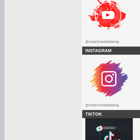
@smpn1randublatung
INSTAGRAM
@smpn1randublatung
TIKTOK