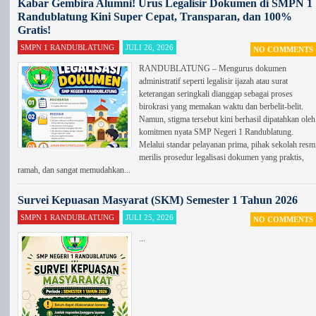
Kabar Gembira Alumni! Urus Legalisir Dokumen di SMPN 1
Randublatung Kini Super Cepat, Transparan, dan 100%
Gratis!
SMPN 1 RANDUBLATUNG
JULI 26, 2026
NO COMMENTS
RANDUBLATUNG – Mengurus dokumen
administratif seperti legalisir ijazah atau surat
keterangan seringkali dianggap sebagai proses
birokrasi yang memakan waktu dan berbelit-belit.
Namun, stigma tersebut kini berhasil dipatahkan oleh
komitmen nyata SMP Negeri 1 Randublatung.
Melalui standar pelayanan prima, pihak sekolah resm
merilis prosedur legalisasi dokumen yang praktis,
ramah, dan sangat memudahkan...
Survei Kepuasan Masyarat (SKM) Semester 1 Tahun 2026
SMPN 1 RANDUBLATUNG
JULI 25, 2026
NO COMMENTS
...