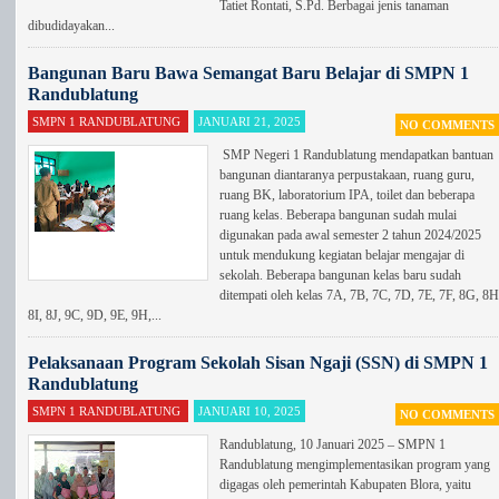
Tatiet Rontati, S.Pd. Berbagai jenis tanaman
dibudidayakan...
Bangunan Baru Bawa Semangat Baru Belajar di SMPN 1
Randublatung
SMPN 1 RANDUBLATUNG
JANUARI 21, 2025
NO COMMENTS
SMP Negeri 1 Randublatung mendapatkan bantuan
bangunan diantaranya perpustakaan, ruang guru,
ruang BK, laboratorium IPA, toilet dan beberapa
ruang kelas. Beberapa bangunan sudah mulai
digunakan pada awal semester 2 tahun 2024/2025
untuk mendukung kegiatan belajar mengajar di
sekolah. Beberapa bangunan kelas baru sudah
ditempati oleh kelas 7A, 7B, 7C, 7D, 7E, 7F, 8G, 8H
8I, 8J, 9C, 9D, 9E, 9H,...
Pelaksanaan Program Sekolah Sisan Ngaji (SSN) di SMPN 1
Randublatung
SMPN 1 RANDUBLATUNG
JANUARI 10, 2025
NO COMMENTS
Randublatung, 10 Januari 2025 – SMPN 1
Randublatung mengimplementasikan program yang
digagas oleh pemerintah Kabupaten Blora, yaitu