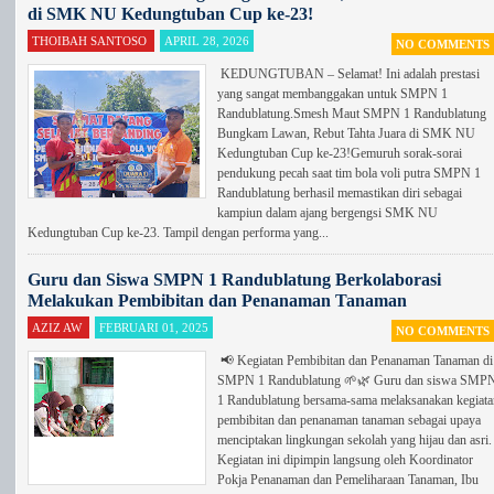
di SMK NU Kedungtuban Cup ke-23!
THOIBAH SANTOSO
APRIL 28, 2026
NO COMMENTS
KEDUNGTUBAN – Selamat! Ini adalah prestasi
yang sangat membanggakan untuk SMPN 1
Randublatung.Smesh Maut SMPN 1 Randublatung
Bungkam Lawan, Rebut Tahta Juara di SMK NU
Kedungtuban Cup ke-23!Gemuruh sorak-sorai
pendukung pecah saat tim bola voli putra SMPN 1
Randublatung berhasil memastikan diri sebagai
kampiun dalam ajang bergengsi SMK NU
Kedungtuban Cup ke-23. Tampil dengan performa yang...
Guru dan Siswa SMPN 1 Randublatung Berkolaborasi
Melakukan Pembibitan dan Penanaman Tanaman
AZIZ AW
FEBRUARI 01, 2025
NO COMMENTS
📢 Kegiatan Pembibitan dan Penanaman Tanaman di
SMPN 1 Randublatung 🌱🌿 Guru dan siswa SMP
1 Randublatung bersama-sama melaksanakan kegiata
pembibitan dan penanaman tanaman sebagai upaya
menciptakan lingkungan sekolah yang hijau dan asri.
Kegiatan ini dipimpin langsung oleh Koordinator
Pokja Penanaman dan Pemeliharaan Tanaman, Ibu