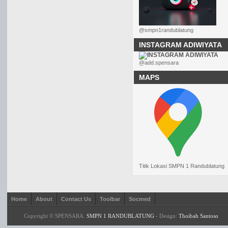
@smpn1randublatung
INSTAGRAM ADIWIYATA
@add.spensara
MAPS
Titik Lokasi SMPN 1 Randublatung
Home
About
Contact Us
Toolbar
Socmed
Copyright © SPENSARA.
SMPN 1 RANDUBLATUNG
- Design:
Thoibah Santoso